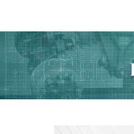
ANASAYFA
Ürünler
// Krikolar // Hidrolik Krik