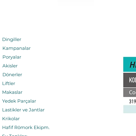
Hidrolik Kriko
Dingiller
Kampanalar
Poryalar
Akisler
Dönerler
Liftler
Makaslar
Yedek Parçalar
Las
t
ikler ve Jantlar
Krikolar
Hafif
Römork Ekipm.