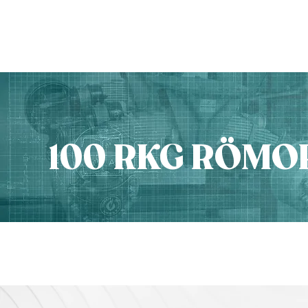
ANASAYFA
ÜRÜNLER
100 RKG RÖMO
Ürünler
// Krikolar // 100 RKG Römork Park Ayakları